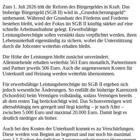
Zum 1. Juli 2026 tritt die Reform des Bürgergeldes in Kraft. Das
bisherige Bürgergeld (SGB II) wird in „Grundsicherungsgeld“
umbenannt. Während der Grundsatz des Förderns und Forderns
bestehen bleibt, wird der Fokus im SGB II künftig stärker auf eine
schnelle Arbeitsaufnahme gelegt. Erwerbsfähige
Leistungsberechtigte sollen verstärkt dazu verpflichtet werden, ihren
Lebensunterhalt eigenständig zu sichern, wobei die Unterstützung
durch die Jobcenter weiterhin erhalten bleibt.
Die Höhe der Leistungen bleibt zunächst unverändert.
Alleinstehende erhalten weiterhin 563 Euro monatlich, Partnerinnen
und Partner jeweils 506 Euro. Auch die angemessenen Kosten für
Unterkunft und Heizung werden weiterhin übernommen.
Für erwerbsfähige Leistungsberechtigte im SGB II ergeben sich
jedoch wesentliche Änderungen. So entfällt die bisherige Karenzzeit
(Schonfrist) beim Vermögen vollständig, sodass Vermögen bereits
ab dem ersten Tag berücksichtigt wird. Das Schonvermögen wird
altersabhängig neu geregelt und liegt künftig – je nach Alter –
zwischen 5.000 Euro und maximal 20.000 Euro. Damit liegt es
deutlich niedriger als bisher.
Auch bei den Kosten der Unterkunft kommt es zu Verschärfungen.
Diese werden von Beginn an begrenzt und nur noch bis maximal
zum 1,5-Fachen der örtlichen Angemessenheitsgrenze übernommen.